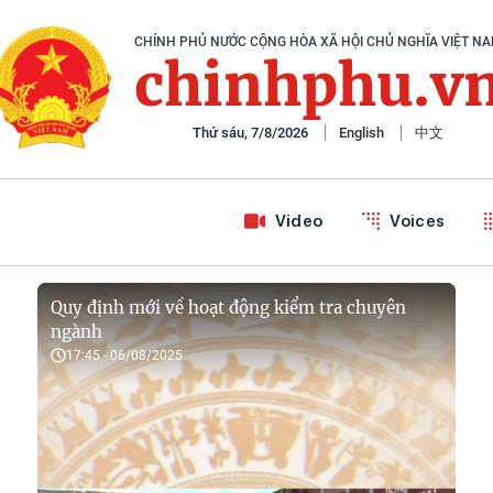
CHÍNH PHỦ NƯỚC CỘNG HÒA XÃ HỘI CHỦ NGHĨA VIỆT N
chinhphu.v
Thứ sáu, 7/8/2026
English
中文
Video
Voices
Quy định mới về hoạt động kiểm tra chuyên
ngành
17:45 - 06/08/2025