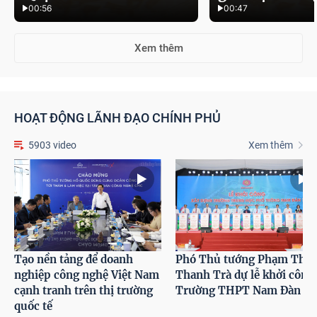
00:56
00:47
Xem thêm
HOẠT ĐỘNG LÃNH ĐẠO CHÍNH PHỦ
5903 video
Xem thêm
Tạo nền tảng để doanh
Phó Thủ tướng Phạm Thị
nghiệp công nghệ Việt Nam
Thanh Trà dự lễ khởi công
cạnh tranh trên thị trường
Trường THPT Nam Đàn 1
quốc tế