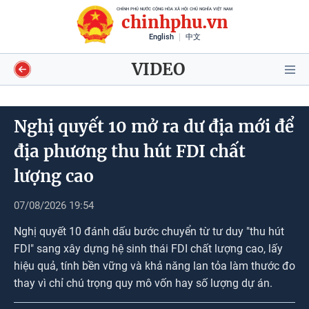
CHÍNH PHỦ NƯỚC CỘNG HÒA XÃ HỘI CHỦ NGHĨA VIỆT NAM
chinhphu.vn
English
中文
VIDEO
Nghị quyết 10 mở ra dư địa mới để
Video
địa phương thu hút FDI chất
lượng cao
Voices
07/08/2026 19:54
Shorts video
Nghị quyết 10 đánh dấu bước chuyển từ tư duy "thu hút
Longform
FDI" sang xây dựng hệ sinh thái FDI chất lượng cao, lấy
hiệu quả, tính bền vững và khả năng lan tỏa làm thước đo
Infographics
thay vì chỉ chú trọng quy mô vốn hay số lượng dự án.