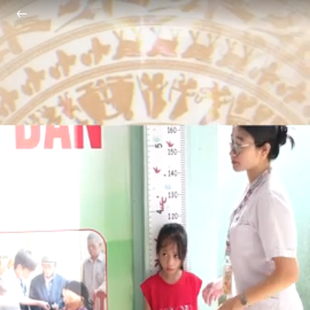
CHÍNH PHỦ NƯỚC CỘNG HÒA XÃ HỘI CHỦ NGHĨA VIỆT NAM
chinhphu.vn
English
中文
VIDEO
Video
Voices
Shorts video
Longform
Infographics