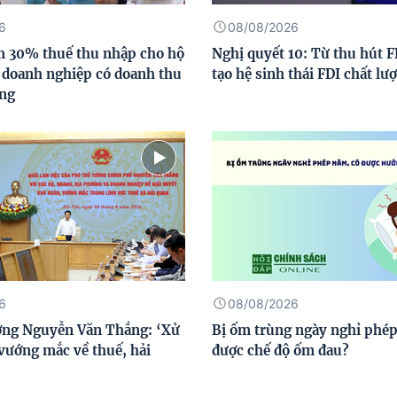
6
08/08/2026
m 30% thuế thu nhập cho hộ
Nghị quyết 10: Từ thu hút F
 doanh nghiệp có doanh thu
tạo hệ sinh thái FDI chất lư
ồng
6
08/08/2026
ớng Nguyễn Văn Thắng: ‘Xử
Bị ốm trùng ngày nghỉ phép
 vướng mắc về thuế, hải
được chế độ ốm đau?