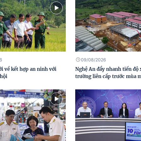
6
09/08/2026
i về kết hợp an ninh với
Nghệ An đẩy nhanh tiến độ 
 hội
trường liên cấp trước mùa 