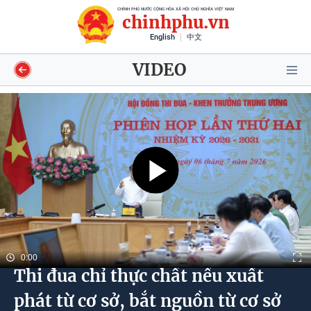
CHÍNH PHỦ NƯỚC CỘNG HÒA XÃ HỘI CHỦ NGHĨA VIỆT NAM
chinhphu.vn
English
中文
VIDEO
Video
Voices
Shorts video
Longform
0:00
Thi đua chỉ thực chất nếu xuất
Infographics
phát từ cơ sở, bắt nguồn từ cơ sở