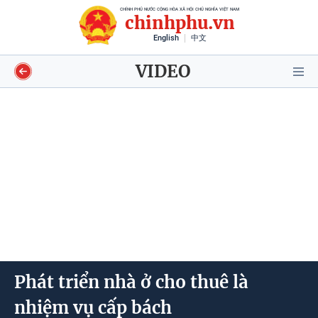
CHÍNH PHỦ NƯỚC CỘNG HÒA XÃ HỘI CHỦ NGHĨA VIỆT NAM
chinhphu.vn
English
中文
VIDEO
Video
Voices
Shorts video
Longform
Phát triển nhà ở cho thuê là
Infographics
nhiệm vụ cấp bách