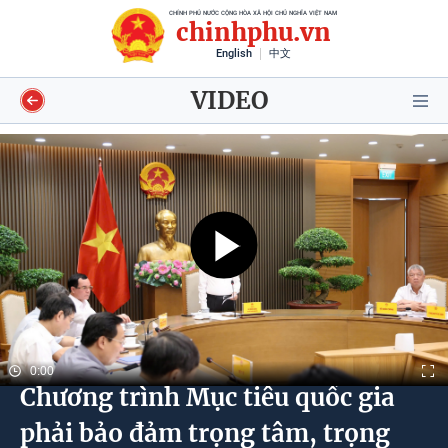
CHÍNH PHỦ NƯỚC CỘNG HÒA XÃ HỘI CHỦ NGHĨA VIỆT NAM
chinhphu.vn
English
中文
VIDEO
Video
Voices
Shorts video
Longform
0:00
Chương trình Mục tiêu quốc gia
Infographics
phải bảo đảm trọng tâm, trọng