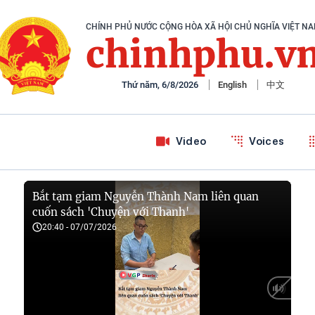
CHÍNH PHỦ NƯỚC CỘNG HÒA XÃ HỘI CHỦ NGHĨA VIỆT N
chinhphu.v
Thứ năm, 6/8/2026
English
中文
Video
Voices
Bắt tạm giam Nguyễn Thành Nam liên quan
cuốn sách 'Chuyện với Thanh'
20:40 - 07/07/2026