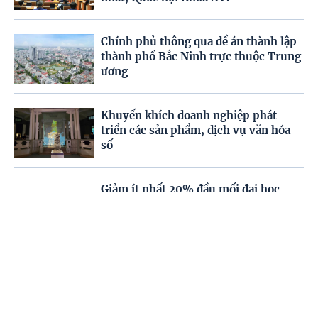
Chính phủ thông qua đề án thành lập
thành phố Bắc Ninh trực thuộc Trung
ương
Khuyến khích doanh nghiệp phát
triển các sản phẩm, dịch vụ văn hóa
số
Giảm ít nhất 20% đầu mối đại học
công lập trước 1/4/2027
Trang chủ
Video
Menu
Tiêu điểm
Chủ động phòng bệnh trong và sau
mùa mưa lũ