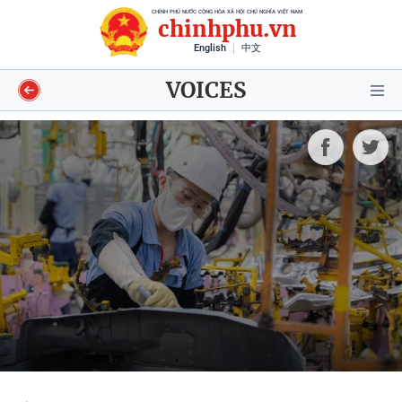
CHÍNH PHỦ NƯỚC CỘNG HÒA XÃ HỘI CHỦ NGHĨA VIỆT NAM
chinhphu.vn
English
中文
VOICES
Video
Voices
Shorts video
Longform
Infographics