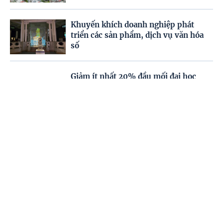
Khuyến khích doanh nghiệp phát
triển các sản phẩm, dịch vụ văn hóa
số
Giảm ít nhất 20% đầu mối đại học
công lập trước 1/4/2027
Trang chủ
Video
Menu
Tiêu điểm
Chủ động phòng bệnh trong và sau
mùa mưa lũ
Mưa lớn diện rộng sắp xảy ra ở nhiều
khu vực