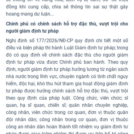
đồng khi cung cấp, chia sẻ thông tin sai sự thật gây
hoang mang dư luận...
Chính phủ có chính sách hỗ trợ đặc thù, vượt trội cho
người giám định tư pháp
Nghị định số 177/2026/NĐ-CP quy định chi tiết một số
điều và biện pháp thi hành Luật Giám định tư pháp; trong
đó có quy định về chính sách đặc thù cho người giám
định tư pháp vừa được Chính phủ ban hành. Theo quy
định, người giám định tư pháp hưởng lương từ ngân sách
nhà nước trong lĩnh vực, chuyên ngành có tính chất nguy
hiểm, độc hại, khó thu hút tham gia hoạt động giám định
tư pháp được hưởng chính sách hỗ trợ đặc thù, vượt trội
theo quy định của pháp luật. Công chức, viên chức; sĩ
quan, hạ sĩ quan, chiến sĩ; quân nhân chuyên nghiệp,
công nhân, viên chức trong cơ quan, đơn vị thuộc quân
đội nhân dân; công nhân trong cơ quan, đơn vị thuộc
công an nhân dân hoàn thành tốt nhiệm vụ giám định tư
pháp được giao kiêm nhiệm thì được ưu tiên bố trí công