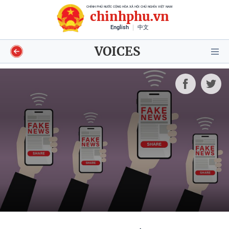
CHÍNH PHỦ NƯỚC CỘNG HÒA XÃ HỘI CHỦ NGHĨA VIỆT NAM
chinhphu.vn
English
中文
VOICES
Video
Voices
Shorts video
Longform
Infographics