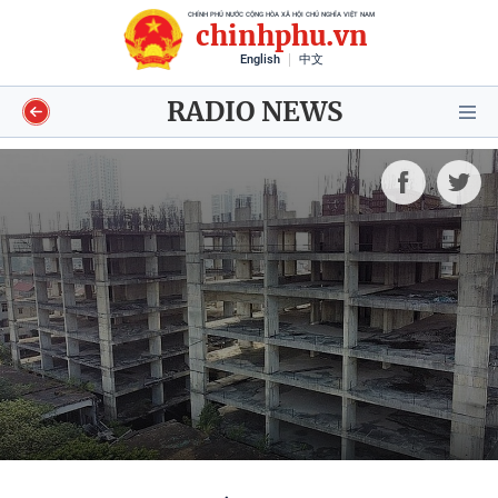
CHÍNH PHỦ NƯỚC CỘNG HÒA XÃ HỘI CHỦ NGHĨA VIỆT NAM
chinhphu.vn
English
中文
RADIO NEWS
Video
Voices
Shorts video
Longform
Infographics