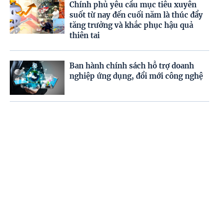
Chính phủ yêu cầu mục tiêu xuyên
suốt từ nay đến cuối năm là thúc đẩy
tăng trưởng và khắc phục hậu quả
thiên tai
Ban hành chính sách hỗ trợ doanh
nghiệp ứng dụng, đổi mới công nghệ
Dự kiến miễn phí sách giáo khoa trên
phạm vi cả nước từ năm học 2029–
2030
Trang chủ
Video
Menu
Tiêu điểm
Chủ động ứng phó dông, lốc, mưa đá
trong cao điểm chuyển mùa
Nâng cao năng lực hoạt động của lực