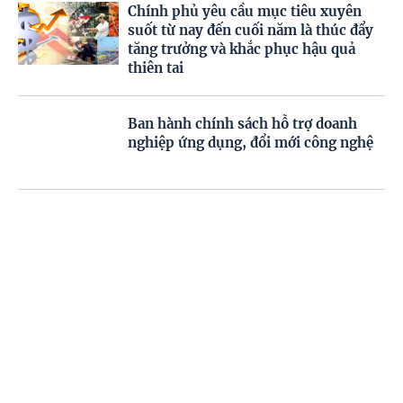
Chính phủ yêu cầu mục tiêu xuyên
suốt từ nay đến cuối năm là thúc đẩy
tăng trưởng và khắc phục hậu quả
thiên tai
Ban hành chính sách hỗ trợ doanh
nghiệp ứng dụng, đổi mới công nghệ
Dự kiến miễn phí sách giáo khoa trên
phạm vi cả nước từ năm học 2029–
2030
Trang chủ
Video
Menu
Tiêu điểm
Chủ động ứng phó dông, lốc, mưa đá
trong cao điểm chuyển mùa