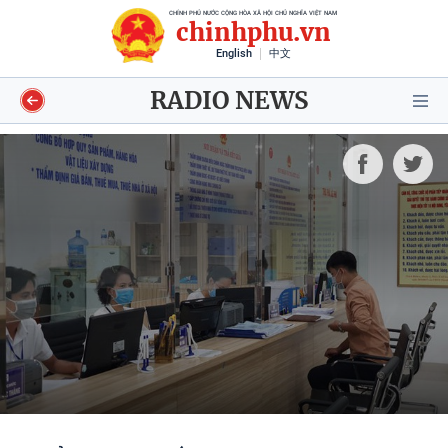
CHÍNH PHỦ NƯỚC CỘNG HÒA XÃ HỘI CHỦ NGHĨA VIỆT NAM
chinhphu.vn
English
中文
RADIO NEWS
Video
Voices
Shorts video
Longform
Infographics