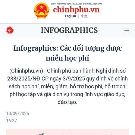
CHÍNH PHỦ NƯỚC CỘNG HÒA XÃ HỘI CHỦ NGHĨA VIỆT NAM
chinhphu.vn
English
中文
INFOGRAPHICS
Infographics: Các đối tượng được
miễn học phí
Video
(Chinhphu.vn) - Chính phủ ban hành Nghị định số
Voices
238/2025/NĐ-CP ngày 3/9/2025 quy định về chính
sách học phí, miễn, giảm, hỗ trợ học phí, hỗ trợ chi
Shorts video
phí học tập và giá dịch vụ trong lĩnh vực giáo dục,
đào tạo.
Longform
10/09/2025
16:37
Infographics