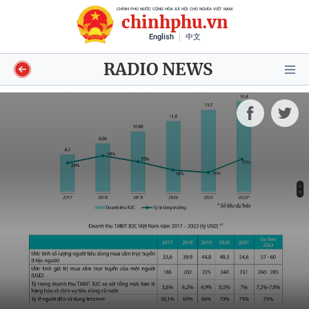
CHÍNH PHỦ NƯỚC CỘNG HÒA XÃ HỘI CHỦ NGHĨA VIỆT NAM
chinhphu.vn
English
中文
RADIO NEWS
Video
Voices
Shorts video
Longform
Infographics