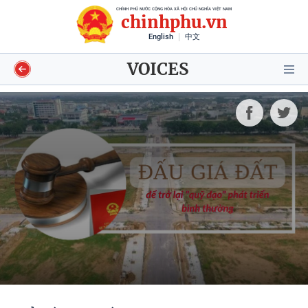
CHÍNH PHỦ NƯỚC CỘNG HÒA XÃ HỘI CHỦ NGHĨA VIỆT NAM
chinhphu.vn
English
中文
VOICES
Video
Voices
Shorts video
Longform
Infographics