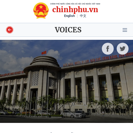
CHÍNH PHỦ NƯỚC CỘNG HÒA XÃ HỘI CHỦ NGHĨA VIỆT NAM
chinhphu.vn
English
中文
VOICES
Video
Voices
Shorts video
Longform
Infographics