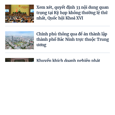
Xem xét, quyết định 33 nội dung quan
trọng tại Kỳ họp không thường lệ thứ
nhất, Quốc hội Khoá XVI
Chính phủ thông qua đề án thành lập
thành phố Bắc Ninh trực thuộc Trung
ương
Khuyến khích doanh nghiệp phát
triển các sản phẩm, dịch vụ văn hóa
số
Trang chủ
Video
Menu
Tiêu điểm
Giảm ít nhất 20% đầu mối đại học
công lập trước 1/4/2027
Chủ động phòng bệnh trong và sau