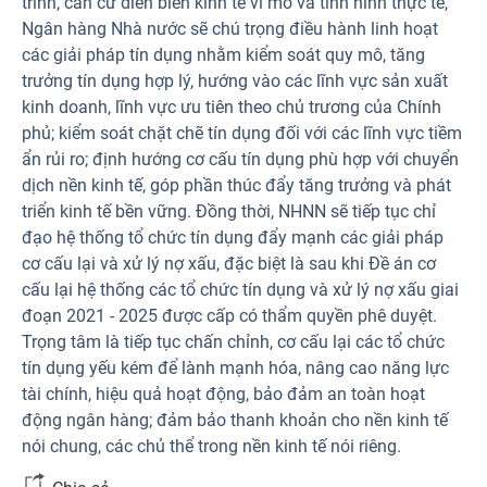
trình, căn cứ diễn biến kinh tế vĩ mô và tình hình thực tế,
Ngân hàng Nhà nước sẽ chú trọng điều hành linh hoạt
các giải pháp tín dụng nhằm kiểm soát quy mô, tăng
trưởng tín dụng hợp lý, hướng vào các lĩnh vực sản xuất
kinh doanh, lĩnh vực ưu tiên theo chủ trương của Chính
phủ; kiểm soát chặt chẽ tín dụng đối với các lĩnh vực tiềm
ẩn rủi ro; định hướng cơ cấu tín dụng phù hợp với chuyển
dịch nền kinh tế, góp phần thúc đẩy tăng trưởng và phát
triển kinh tế bền vững. Đồng thời, NHNN sẽ tiếp tục chỉ
đạo hệ thống tổ chức tín dụng đẩy mạnh các giải pháp
cơ cấu lại và xử lý nợ xấu, đặc biệt là sau khi Đề án cơ
cấu lại hệ thống các tổ chức tín dụng và xử lý nợ xấu giai
đoạn 2021 - 2025 được cấp có thẩm quyền phê duyệt.
Trọng tâm là tiếp tục chấn chỉnh, cơ cấu lại các tổ chức
tín dụng yếu kém để lành mạnh hóa, nâng cao năng lực
tài chính, hiệu quả hoạt động, bảo đảm an toàn hoạt
động ngân hàng; đảm bảo thanh khoản cho nền kinh tế
nói chung, các chủ thể trong nền kinh tế nói riêng.