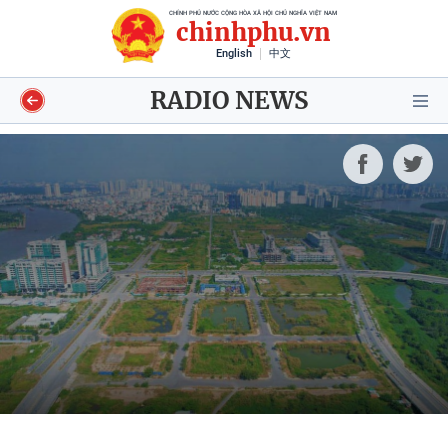
CHÍNH PHỦ NƯỚC CỘNG HÒA XÃ HỘI CHỦ NGHĨA VIỆT NAM
chinhphu.vn
English
中文
RADIO NEWS
Video
Voices
Shorts video
Longform
Infographics