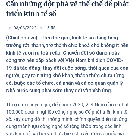
Photos
Cần những đột phá về thể chế để phát
triển kinh tế số
08/03/2022
18:55
(Chinhphu.vn) - Trên thế giới, kinh tế số đang tăng
trưởng rất nhanh, trở thành chìa khoá cho không ít nền
kinh tế vươn ra toàn cầu. Chuyển đổi số đang ngày
càng trở nên cấp bách với Việt Nam khi dịch COVID-
19 đã tác động, thay đổi cuộc sống, thói quen của con
người, gây ra những khó khăn, thách thức chưa từng
có, buộc các tổ chức, cá nhân và cả cơ quan quản lý
Nhà nước cũng phải sớm thay đổi và thích ứng.
Theo các chuyên gia, đến năm 2030, Việt Nam cần ít nhất
100.000 doanh nghiệp công nghệ số để phát triển kinh tế
số, xây dựng đô thị thông minh, chính quyền điện tử, ứng
dụng thành tựu công nghệ số rộng khắp trong các lĩnh
vực kinh tế - xã hội và thực hiện chuyển đổi số quốc gia.