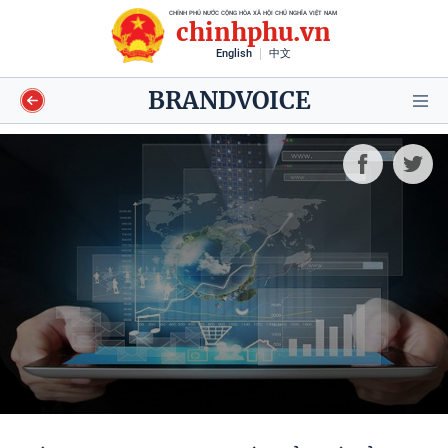
CHÍNH PHỦ NƯỚC CỘNG HÒA XÃ HỘI CHỦ NGHĨA VIỆT NAM
chinhphu.vn
English
中文
BRANDVOICE
Video
Voices
Shorts video
Longform
Infographics