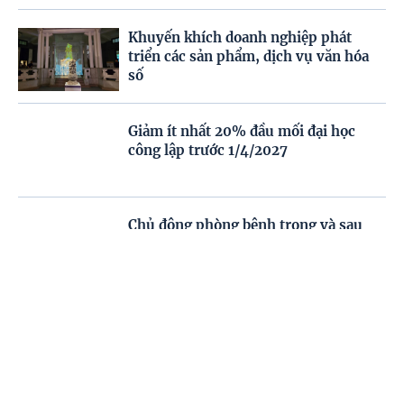
Khuyến khích doanh nghiệp phát
triển các sản phẩm, dịch vụ văn hóa
số
Giảm ít nhất 20% đầu mối đại học
công lập trước 1/4/2027
Chủ động phòng bệnh trong và sau
mùa mưa lũ
Trang chủ
Video
Menu
Tiêu điểm
Mưa lớn diện rộng sắp xảy ra ở nhiều
khu vực