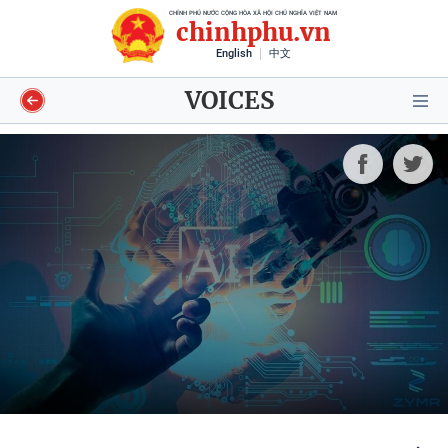
CHÍNH PHỦ NƯỚC CỘNG HÒA XÃ HỘI CHỦ NGHĨA VIỆT NAM
chinhphu.vn
English
中文
VOICES
Video
Voices
Shorts video
Longform
Infographics